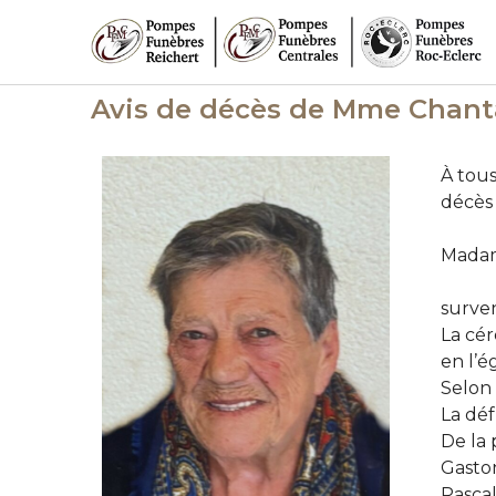
Avis de décès de Mme Chan
À tous
décès
Madam
surven
La cér
en l’é
Selon 
La dé
De la 
Gaston
Pasca