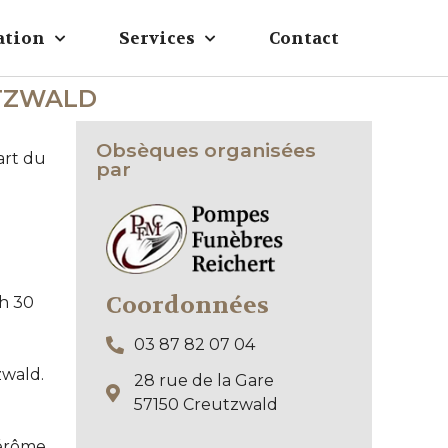
ation
Services
Contact
UTZWALD
Obsèques organisées
art du
par
Coordonnées
 h 30
03 87 82 07 04
zwald.
28 rue de la Gare
57150 Creutzwald
érôme,