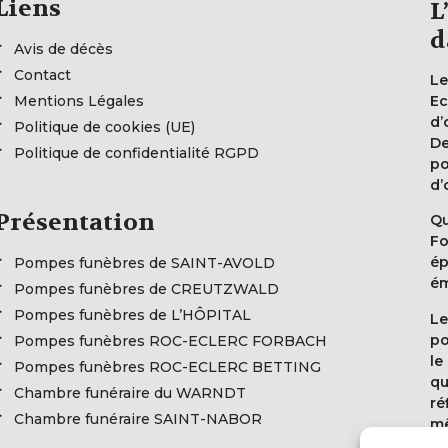
Liens
L
d
Avis de décès
Contact
Le
Mentions Légales
Ec
d’
Politique de cookies (UE)
De
Politique de confidentialité RGPD
po
d’
Présentation
Qu
Fo
ép
Pompes funèbres de SAINT-AVOLD
ém
Pompes funèbres de CREUTZWALD
Pompes funèbres de L’HÔPITAL
Le
po
Pompes funèbres ROC-ECLERC FORBACH
le
Pompes funèbres ROC-ECLERC BETTING
qu
Chambre funéraire du WARNDT
ré
Chambre funéraire SAINT-NABOR
mê