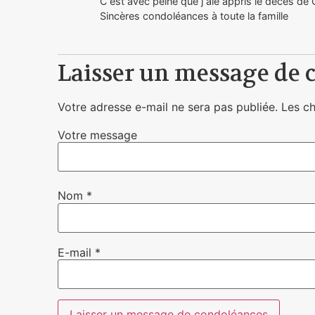
C est avec peine que j aie appris le décès de 
Sincères condoléances à toute la famille
Laisser un message de 
Votre adresse e-mail ne sera pas publiée.
Les c
Votre message
Nom
*
E-mail
*