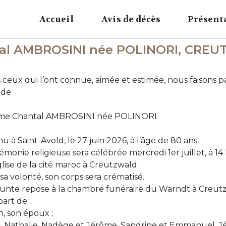
Accueil
Avis de décès
Présent
tal AMBROSINI née POLINORI, CRE
 ceux qui l’ont connue, aimée et estimée, nous faisons p
 de
e Chantal AMBROSINI née POLINORI
u à Saint-Avold, le 27 juin 2026, à l’âge de 80 ans.
émonie religieuse sera célébrée mercredi 1er juillet, à 14
glise de la cité maroc à Creutzwald.
sa volonté, son corps sera crématisé.
funte repose à la chambre funéraire du Warndt à Creut
part de :
, son époux ;
l, Nathalie, Nadège et Jérôme, Sandrine et Emmanuel, J