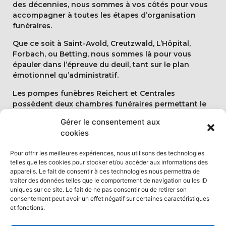
des décennies, nous sommes à vos côtés pour vous
accompagner à toutes les étapes d’organisation
funéraires.
Que ce soit à Saint-Avold, Creutzwald, L’Hôpital,
Forbach, ou Betting, nous sommes là pour vous
épauler dans l’épreuve du deuil, tant sur le plan
émotionnel qu’administratif.
Les pompes funèbres Reichert et Centrales
possèdent deux chambres funéraires permettant le
recueil auprès du défunt dans la sérénité et la
Gérer le consentement aux
quiétude. Une dernière demeure favorisant veillée,
cookies
réflexion et retrouvailles entre membres d’une même
famille.
Pour offrir les meilleures expériences, nous utilisons des technologies
telles que les cookies pour stocker et/ou accéder aux informations des
Notre site internet permet également de connaître
appareils. Le fait de consentir à ces technologies nous permettra de
les derniers avis de décès de l’Est-Mosellan ainsi que
traiter des données telles que le comportement de navigation ou les ID
de témoigner son émotion ou son hommage en
uniques sur ce site. Le fait de ne pas consentir ou de retirer son
laissant un message aux proches de la personne
consentement peut avoir un effet négatif sur certaines caractéristiques
décédée.
et fonctions.