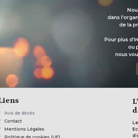
Nou
dans l’orga
de la p
Pour plus d’
ou 
nous vou
Liens
L
d
Avis de décès
Contact
Le
Mentions Légales
Ec
d’
Politique de cookies (UE)