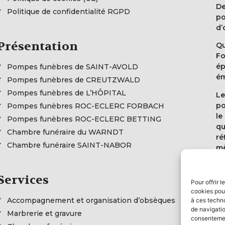
De
Politique de confidentialité RGPD
po
d’
Présentation
Qu
Fo
ép
Pompes funèbres de SAINT-AVOLD
ém
Pompes funèbres de CREUTZWALD
Pompes funèbres de L’HÔPITAL
Le
po
Pompes funèbres ROC-ECLERC FORBACH
le
Pompes funèbres ROC-ECLERC BETTING
qu
Chambre funéraire du WARNDT
ré
Chambre funéraire SAINT-NABOR
mê
No
le
Services
Pour offrir 
qu
cookies pour
en
Accompagnement et organisation d’obsèques
à ces techn
pe
de navigatio
Marbrerie et gravure
consentement