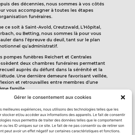
puis des décennies, nous sommes à vos côtés
ur vous accompagner à toutes les étapes
organisation funéraires.
e ce soit à Saint-Avold, Creutzwald, L’Hôpital,
rbach, ou Betting, nous sommes là pour vous
auler dans l’épreuve du deuil, tant sur le plan
otionnel qu’administratif.
s pompes funèbres Reichert et Centrales
ssèdent deux chambres funéraires permettant
 recueil auprès du défunt dans la sérénité et la
iétude. Une dernière demeure favorisant veillée,
flexion et retrouvailles entre membres d’une
me famille.
Gérer le consentement aux cookies
tre site internet permet également de connaître
s derniers avis de décès de l’Est-Mosellan ainsi
les meilleures expériences, nous utilisons des technologies telles que les
e de témoigner son émotion ou son hommage
 stocker et/ou accéder aux informations des appareils. Le fait de consentir
 laissant un message aux proches de la
ologies nous permettra de traiter des données telles que le comportement
rsonne décédée.
n ou les ID uniques sur ce site. Le fait de ne pas consentir ou de retirer son
 peut avoir un effet négatif sur certaines caractéristiques et fonctions.