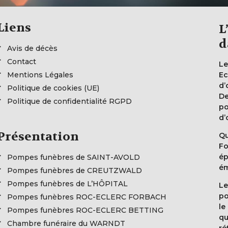
Liens
L
d
Avis de décès
Contact
Le
Mentions Légales
Ec
d’
Politique de cookies (UE)
De
Politique de confidentialité RGPD
po
d’
Présentation
Qu
Fo
ép
Pompes funèbres de SAINT-AVOLD
ém
Pompes funèbres de CREUTZWALD
Pompes funèbres de L’HÔPITAL
Le
po
Pompes funèbres ROC-ECLERC FORBACH
le
Pompes funèbres ROC-ECLERC BETTING
qu
Chambre funéraire du WARNDT