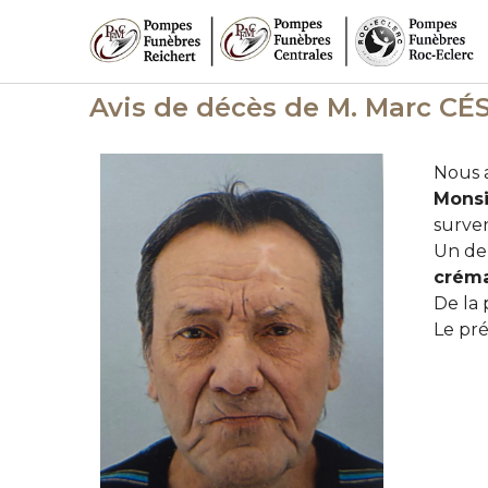
Avis de décès de M. Marc C
Nous a
Monsi
surven
Un de
créma
De la 
Le pré